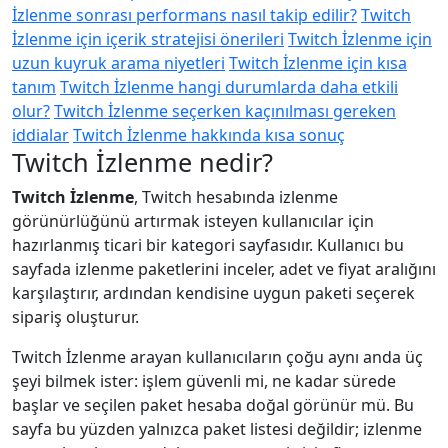
İzlenme sonrası performans nasıl takip edilir?
Twitch
İzlenme için içerik stratejisi önerileri
Twitch İzlenme için
uzun kuyruk arama niyetleri
Twitch İzlenme için kısa
tanım
Twitch İzlenme hangi durumlarda daha etkili
olur?
Twitch İzlenme seçerken kaçınılması gereken
iddialar
Twitch İzlenme hakkında kısa sonuç
Twitch İzlenme nedir?
Twitch İzlenme
, Twitch hesabında izlenme
görünürlüğünü artırmak isteyen kullanıcılar için
hazırlanmış ticari bir kategori sayfasıdır. Kullanıcı bu
sayfada izlenme paketlerini inceler, adet ve fiyat aralığını
karşılaştırır, ardından kendisine uygun paketi seçerek
sipariş oluşturur.
Twitch İzlenme arayan kullanıcıların çoğu aynı anda üç
şeyi bilmek ister: işlem güvenli mi, ne kadar sürede
başlar ve seçilen paket hesaba doğal görünür mü. Bu
sayfa bu yüzden yalnızca paket listesi değildir; izlenme