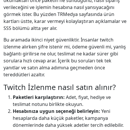
okumaktan önce paketin ne sunduğunu, nasıl sipariş
verileceğini ve işlemin hesabına nasıl yansıyacağını
görmek ister. Bu yüzden TRMedya sayfasında ürün
kartları üstte, karar vermeyi kolaylaştıran açıklamalar ve
SSS bölümü altta yer alır.
Bu aramada ikinci niyet güvenliktir. İnsanlar twitch
i̇zlenme alırken şifre istenir mi, ödeme güvenli mi, yanlış
bağlantı girilirse ne olur, teslimat ne kadar sürer gibi
sorulara hızlı cevap arar. İçerik bu soruları tek tek
yanıtlar ve satın alma adımına geçmeden önce
tereddütleri azaltır.
Twitch İzlenme nasıl satın alınır?
Paketleri karşılaştırın:
Adet, fiyat, hediye ve
teslimat notunu birlikte okuyun.
Hesabınıza uygun seçeneği belirleyin:
Yeni
hesaplarda daha küçük paketler, kampanya
dönemlerinde daha yüksek adetler tercih edilebilir.