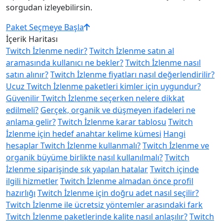
sorgudan izleyebilirsin.
Paket Seçmeye Başla
İçerik Haritası
Twitch İzlenme nedir?
Twitch İzlenme satın al
aramasında kullanıcı ne bekler?
Twitch İzlenme nasıl
satın alınır?
Twitch İzlenme fiyatları nasıl değerlendirilir?
Ucuz Twitch İzlenme paketleri kimler için uygundur?
Güvenilir Twitch İzlenme seçerken nelere dikkat
edilmeli?
Gerçek, organik ve düşmeyen ifadeleri ne
anlama gelir?
Twitch İzlenme karar tablosu
Twitch
İzlenme için hedef anahtar kelime kümesi
Hangi
hesaplar Twitch İzlenme kullanmalı?
Twitch İzlenme ve
organik büyüme birlikte nasıl kullanılmalı?
Twitch
İzlenme siparişinde sık yapılan hatalar
Twitch içinde
ilgili hizmetler
Twitch İzlenme almadan önce profil
hazırlığı
Twitch İzlenme için doğru adet nasıl seçilir?
Twitch İzlenme ile ücretsiz yöntemler arasındaki fark
Twitch İzlenme paketlerinde kalite nasıl anlaşılır?
Twitch