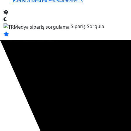
E-Posta Destek
+905449636913
Sipariş Sorgula