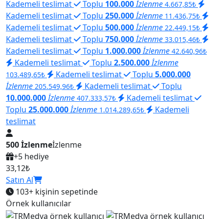
Kademeli teslimat
Toplu
100.000
İzlenme
4.667,85₺
Kademeli teslimat
Toplu
250.000
İzlenme
11.436,75₺
Kademeli teslimat
Toplu
500.000
İzlenme
22.449,15₺
Kademeli teslimat
Toplu
750.000
İzlenme
33.015,46₺
Kademeli teslimat
Toplu
1.000.000
İzlenme
42.640,96₺
Kademeli teslimat
Toplu
2.500.000
İzlenme
Kademeli teslimat
Toplu
5.000.000
103.489,65₺
İzlenme
Kademeli teslimat
Toplu
205.549,96₺
10.000.000
İzlenme
Kademeli teslimat
407.333,57₺
Toplu
25.000.000
İzlenme
Kademeli
1.014.289,65₺
teslimat
500 İzlenme
İzlenme
+5 hediye
33,12₺
Satın Al
103+
kişinin sepetinde
Örnek kullanıcılar