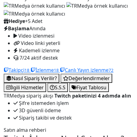
Hediye
+5 Adet
Başlama
Anında
Video izlenmesi
Video linki yeterli
Kademeli izlenme
7/24 aktif destek
Takipçi
İzlenme
Canlı Yayın izlenme
18
18
72
Nasıl Sipariş Verilir?
Değerlendirmeler
İlgili Hizmetler
S.S.S
Fiyat Tablosu
TRMedya sipariş akışı
Twitch paketinizi 4 adımda alın
Şifre istemeden işlem
3D güvenli ödeme
Sipariş takibi ve destek
Satın alma rehberi