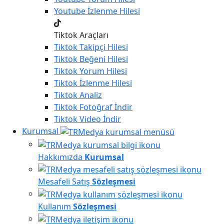
Youtube
İzlenme Hilesi
Tiktok Araçları
Tiktok
Takipçi Hilesi
Tiktok
Beğeni Hilesi
Tiktok
Yorum Hilesi
Tiktok
İzlenme Hilesi
Tiktok
Analiz
Tiktok
Fotoğraf İndir
Tiktok
Video İndir
Kurumsal
Hakkımızda
Kurumsal
Mesafeli Satış
Sözleşmesi
Kullanım
Sözleşmesi