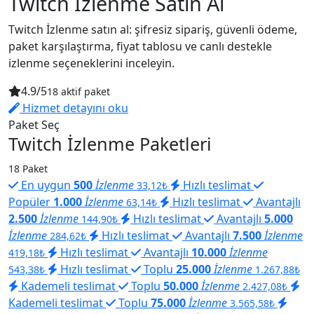
Twitch İzlenme Satın Al
Twitch İzlenme satın al: şifresiz sipariş, güvenli ödeme,
paket karşılaştırma, fiyat tablosu ve canlı destekle
izlenme seçeneklerini inceleyin.
4.9/5
18 aktif paket
Hizmet detayını oku
Paket Seç
Twitch İzlenme Paketleri
18 Paket
En uygun
500
İzlenme
Hızlı teslimat
33,12₺
Popüler
1.000
İzlenme
Hızlı teslimat
Avantajlı
63,14₺
2.500
İzlenme
Hızlı teslimat
Avantajlı
5.000
144,90₺
İzlenme
Hızlı teslimat
Avantajlı
7.500
İzlenme
284,62₺
Hızlı teslimat
Avantajlı
10.000
İzlenme
419,18₺
Hızlı teslimat
Toplu
25.000
İzlenme
543,38₺
1.267,88₺
Kademeli teslimat
Toplu
50.000
İzlenme
2.427,08₺
Kademeli teslimat
Toplu
75.000
İzlenme
3.565,58₺