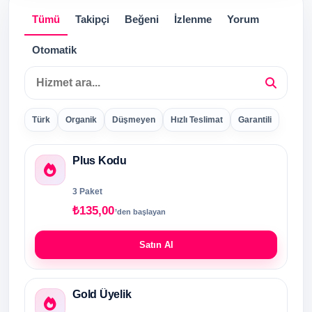
Tümü
Takipçi
Beğeni
İzlenme
Yorum
Otomatik
Hizmet ara
Türk
Organik
Düşmeyen
Hızlı Teslimat
Garantili
Plus Kodu
3 Paket
₺135,00
’den başlayan
Satın Al
Gold Üyelik