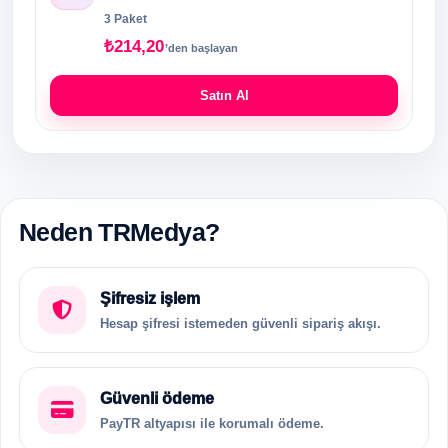
3 Paket
₺214,20
’den başlayan
Satın Al
Neden TRMedya?
Şifresiz işlem
Hesap şifresi istemeden güvenli sipariş akışı.
Güvenli ödeme
PayTR altyapısı ile korumalı ödeme.