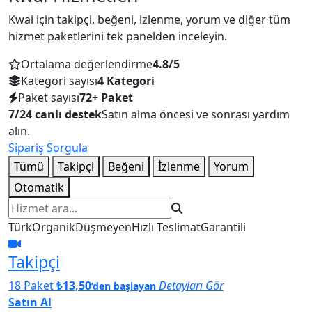
Kwai için takipçi, beğeni, izlenme, yorum ve diğer tüm
hizmet paketlerini tek panelden inceleyin.
Ortalama değerlendirme
4.8/5
Kategori sayısı
4 Kategori
Paket sayısı
72+ Paket
7/24 canlı destek
Satın alma öncesi ve sonrası yardım
alın.
Sipariş Sorgula
Tümü
Takipçi
Beğeni
İzlenme
Yorum
Otomatik
Hizmet ara
Türk
Organik
Düşmeyen
Hızlı Teslimat
Garantili
Takipçi
18 Paket
₺13,50
Detayları Gör
’den başlayan
Satın Al