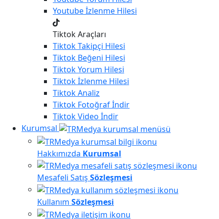
Youtube
İzlenme Hilesi
Tiktok Araçları
Tiktok
Takipçi Hilesi
Tiktok
Beğeni Hilesi
Tiktok
Yorum Hilesi
Tiktok
İzlenme Hilesi
Tiktok
Analiz
Tiktok
Fotoğraf İndir
Tiktok
Video İndir
Kurumsal
Hakkımızda
Kurumsal
Mesafeli Satış
Sözleşmesi
Kullanım
Sözleşmesi