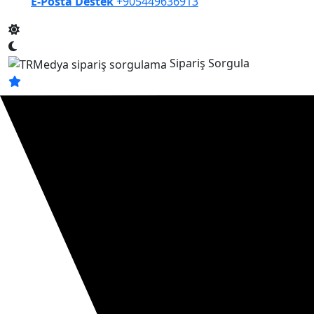
E-Posta Destek
+905449636913
Sipariş Sorgula