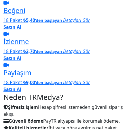
Beğeni
18 Paket
₺5,40
Detayları Gör
’den başlayan
Satın Al
İzlenme
18 Paket
₺2,70
Detayları Gör
’den başlayan
Satın Al
Paylaşım
18 Paket
₺9,00
Detayları Gör
’den başlayan
Satın Al
Neden TRMedya?
Şifresiz işlem
Hesap şifresi istemeden güvenli sipariş
akışı.
Güvenli ödeme
PayTR altyapısı ile korumalı ödeme.
Kaliteli hizmetler
İhtiyaca göre ayrılmış net paket