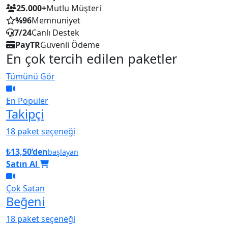
25.000+
Mutlu Müşteri
%96
Memnuniyet
7/24
Canlı Destek
PayTR
Güvenli Ödeme
En çok tercih edilen paketler
Tümünü Gör
En Popüler
Takipçi
18 paket seçeneği
₺13,50’den
başlayan
Satın Al
Çok Satan
Beğeni
18 paket seçeneği