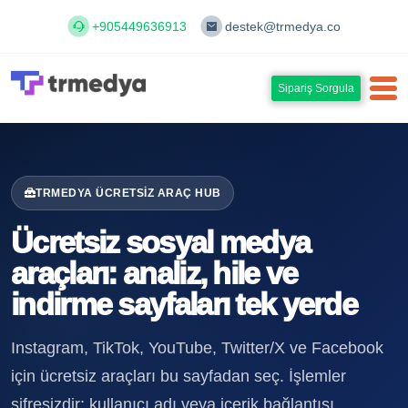
+905449636913
destek@trmedya.co
Sipariş Sorgula
TRMEDYA ÜCRETSIZ ARAÇ HUB
Ücretsiz sosyal medya
araçları: analiz, hile ve
indirme sayfaları tek yerde
Instagram, TikTok, YouTube, Twitter/X ve Facebook
için ücretsiz araçları bu sayfadan seç. İşlemler
şifresizdir; kullanıcı adı veya içerik bağlantısı