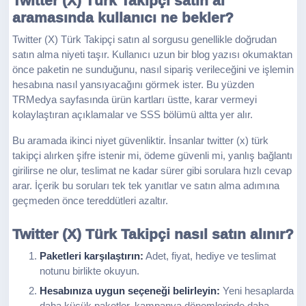
Twitter (X) Türk Takipçi satın al
aramasında kullanıcı ne bekler?
Twitter (X) Türk Takipçi satın al sorgusu genellikle doğrudan
satın alma niyeti taşır. Kullanıcı uzun bir blog yazısı okumaktan
önce paketin ne sunduğunu, nasıl sipariş verileceğini ve işlemin
hesabına nasıl yansıyacağını görmek ister. Bu yüzden
TRMedya sayfasında ürün kartları üstte, karar vermeyi
kolaylaştıran açıklamalar ve SSS bölümü altta yer alır.
Bu aramada ikinci niyet güvenliktir. İnsanlar twitter (x) türk
takipçi alırken şifre istenir mi, ödeme güvenli mi, yanlış bağlantı
girilirse ne olur, teslimat ne kadar sürer gibi sorulara hızlı cevap
arar. İçerik bu soruları tek tek yanıtlar ve satın alma adımına
geçmeden önce tereddütleri azaltır.
Twitter (X) Türk Takipçi nasıl satın alınır?
Paketleri karşılaştırın:
Adet, fiyat, hediye ve teslimat
notunu birlikte okuyun.
Hesabınıza uygun seçeneği belirleyin:
Yeni hesaplarda