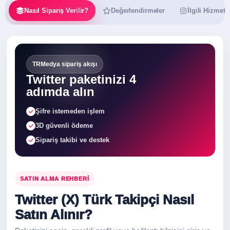
Nasıl Sipariş Verilir?
Değerlendirmeler
İlgili Hizmetl
TRMedya sipariş akışı
Twitter paketinizi 4
adımda alın
Şifre istemeden işlem
3D güvenli ödeme
Sipariş takibi ve destek
SATIN ALMA REHBERI
Twitter (X) Türk Takipçi Nasıl
Satın Alınır?