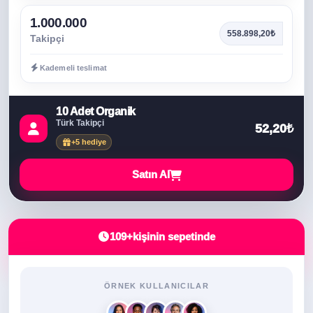
1.000.000
558.898,20₺
Takipçi
Kademeli teslimat
10 Adet Organik
Türk Takipçi
52,20₺
+5 hediye
Satın Al
109+
kişinin sepetinde
ÖRNEK KULLANICILAR