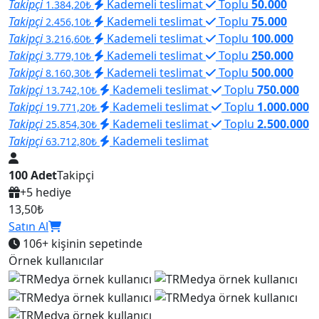
Takipçi
Kademeli teslimat
Toplu
50.000
1.384,20₺
Takipçi
Kademeli teslimat
Toplu
75.000
2.456,10₺
Takipçi
Kademeli teslimat
Toplu
100.000
3.216,60₺
Takipçi
Kademeli teslimat
Toplu
250.000
3.779,10₺
Takipçi
Kademeli teslimat
Toplu
500.000
8.160,30₺
Takipçi
Kademeli teslimat
Toplu
750.000
13.742,10₺
Takipçi
Kademeli teslimat
Toplu
1.000.000
19.771,20₺
Takipçi
Kademeli teslimat
Toplu
2.500.000
25.854,30₺
Takipçi
Kademeli teslimat
63.712,80₺
100 Adet
Takipçi
+5 hediye
13,50₺
Satın Al
106+
kişinin sepetinde
Örnek kullanıcılar