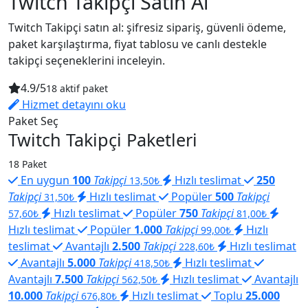
Twitch Takipçi Satın Al
Twitch Takipçi satın al: şifresiz sipariş, güvenli ödeme,
paket karşılaştırma, fiyat tablosu ve canlı destekle
takipçi seçeneklerini inceleyin.
4.9/5
18 aktif paket
Hizmet detayını oku
Paket Seç
Twitch Takipçi Paketleri
18 Paket
En uygun
100
Takipçi
Hızlı teslimat
250
13,50₺
Takipçi
Hızlı teslimat
Popüler
500
Takipçi
31,50₺
Hızlı teslimat
Popüler
750
Takipçi
57,60₺
81,00₺
Hızlı teslimat
Popüler
1.000
Takipçi
Hızlı
99,00₺
teslimat
Avantajlı
2.500
Takipçi
Hızlı teslimat
228,60₺
Avantajlı
5.000
Takipçi
Hızlı teslimat
418,50₺
Avantajlı
7.500
Takipçi
Hızlı teslimat
Avantajlı
562,50₺
10.000
Takipçi
Hızlı teslimat
Toplu
25.000
676,80₺