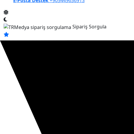
E-Posta Destek
+905449636913
Sipariş Sorgula