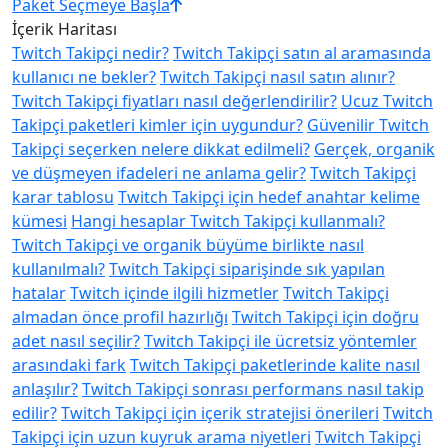
Paket Seçmeye Başla
İçerik Haritası
Twitch Takipçi nedir?
Twitch Takipçi satın al aramasında
kullanıcı ne bekler?
Twitch Takipçi nasıl satın alınır?
Twitch Takipçi fiyatları nasıl değerlendirilir?
Ucuz Twitch
Takipçi paketleri kimler için uygundur?
Güvenilir Twitch
Takipçi seçerken nelere dikkat edilmeli?
Gerçek, organik
ve düşmeyen ifadeleri ne anlama gelir?
Twitch Takipçi
karar tablosu
Twitch Takipçi için hedef anahtar kelime
kümesi
Hangi hesaplar Twitch Takipçi kullanmalı?
Twitch Takipçi ve organik büyüme birlikte nasıl
kullanılmalı?
Twitch Takipçi siparişinde sık yapılan
hatalar
Twitch içinde ilgili hizmetler
Twitch Takipçi
almadan önce profil hazırlığı
Twitch Takipçi için doğru
adet nasıl seçilir?
Twitch Takipçi ile ücretsiz yöntemler
arasındaki fark
Twitch Takipçi paketlerinde kalite nasıl
anlaşılır?
Twitch Takipçi sonrası performans nasıl takip
edilir?
Twitch Takipçi için içerik stratejisi önerileri
Twitch
Takipçi için uzun kuyruk arama niyetleri
Twitch Takipçi