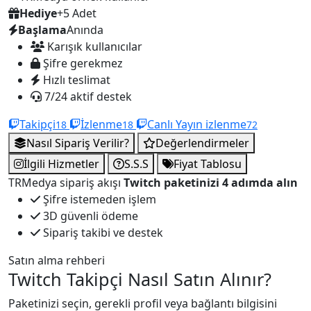
Hediye
+5 Adet
Başlama
Anında
Karışık kullanıcılar
Şifre gerekmez
Hızlı teslimat
7/24 aktif destek
Takipçi
İzlenme
Canlı Yayın izlenme
18
18
72
Nasıl Sipariş Verilir?
Değerlendirmeler
İlgili Hizmetler
S.S.S
Fiyat Tablosu
TRMedya sipariş akışı
Twitch paketinizi 4 adımda alın
Şifre istemeden işlem
3D güvenli ödeme
Sipariş takibi ve destek
Satın alma rehberi
Twitch Takipçi Nasıl Satın Alınır?
Paketinizi seçin, gerekli profil veya bağlantı bilgisini