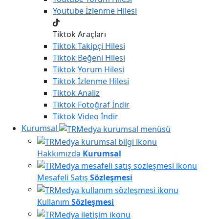
Youtube
İzlenme Hilesi
Tiktok Araçları
Tiktok
Takipçi Hilesi
Tiktok
Beğeni Hilesi
Tiktok
Yorum Hilesi
Tiktok
İzlenme Hilesi
Tiktok
Analiz
Tiktok
Fotoğraf İndir
Tiktok
Video İndir
Kurumsal
Hakkımızda
Kurumsal
Mesafeli Satış
Sözleşmesi
Kullanım
Sözleşmesi