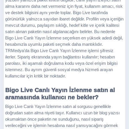
yüzden yalnızca paket listesi değildir; canlı yayın izleyici satın
alma kararını daha net vermeniz için fiyat, kullanım amacı, risk
ve destek bilgisini aynı yerde toplar. Bigo Live tarafında
görünürlük yalnızca sayıdan ibaret değildir. Profilin veya içeriğin
mevcut durumu, paylaşım sıklığı, hedef kitle ve içerik kalitesi
satın alınan paketin nasıl algılanacağını belirler. Bu nedenle
Bigo Live Canlı Yayın İzlenme seçerken en yüksek adedi değil,
hesabınızla uyumlu paketi seçmek daha mantıklıdır.
TRMedya’da Bigo Live Canlı Yayın İzlenme işlemi şifresiz
ilerler. Sipariş ekranında yayın bağlantısı kullanılır; hesabın
parolası, iki aşamalı doğrulama kodu veya özel erişim bilgisi
istenmez. Bu ayrım güvenli sosyal medya hizmeti arayan
kullanıcılar için kritik bir noktadır.
Bigo Live Canlı Yayın İzlenme satın al
aramasında kullanıcı ne bekler?
Bigo Live Canlı Yayın İzlenme satın al sorgusu genellikle
doğrudan satın alma niyeti taşır. Kullanıcı uzun bir blog yazısı
okumaktan önce paketin ne sunduğunu, nasıl sipariş
verileceğini ve işlemin hesabına nasıl yansıyacağını görmek