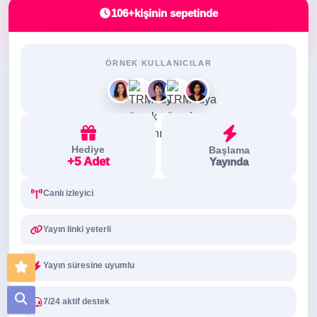
106+
kişinin sepetinde
ÖRNEK KULLANICILAR
Hediye
Başlama
+5 Adet
Yayında
Canlı izleyici
Yayın linki yeterli
Yayın süresine uyumlu
7/24 aktif destek