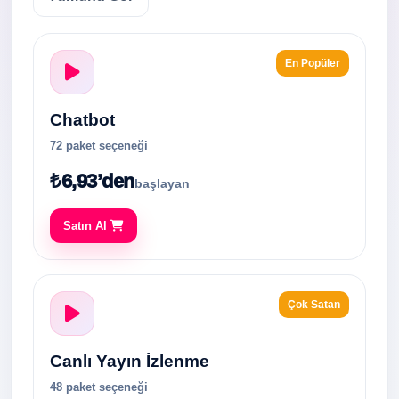
En Popüler
Chatbot
72 paket seçeneği
₺6,93’den
başlayan
Satın Al
Çok Satan
Canlı Yayın İzlenme
48 paket seçeneği