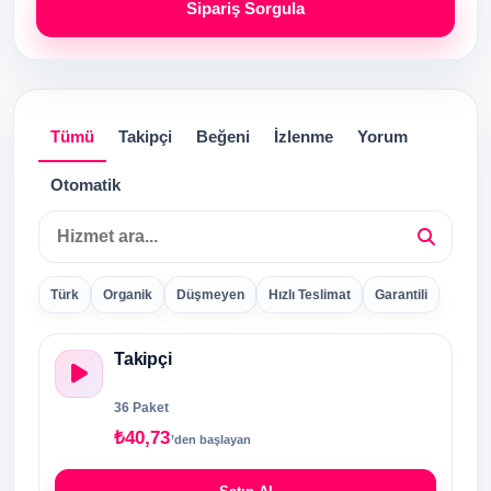
Sipariş Sorgula
Tümü
Takipçi
Beğeni
İzlenme
Yorum
Otomatik
Hizmet ara
Türk
Organik
Düşmeyen
Hızlı Teslimat
Garantili
Takipçi
36 Paket
₺40,73
’den başlayan