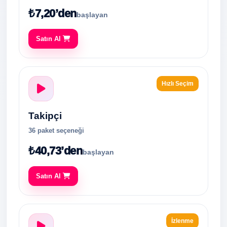
₺7,20’den
başlayan
Satın Al
Hızlı Seçim
Takipçi
36 paket seçeneği
₺40,73’den
başlayan
Satın Al
İzlenme