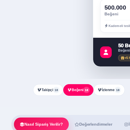
500.000
Beğeni
Kademeli tesl
50 B
Beğeni
+5 
Takipçi
Beğeni
İzlenme
18
18
18
Nasıl Sipariş Verilir?
Değerlendirmeler