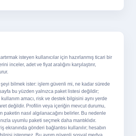
tırmak isteyen kullanıcılar için hazırlanmış ticari bir
i inceler, adet ve fiyat aralığını karşılaştırır,
rur.
eyi bilmek ister: işlem güvenli mi, ne kadar sürede
yfa bu yüzden yalnızca paket listesi değildir;
 kullanım amacı, risk ve destek bilgisini aynı yerde
ret değildir. Profilin veya içeriğin mevcut durumu,
nan paketin nasıl algılanacağını belirler. Bu nedenle
ızla uyumlu paketi seçmek daha mantıklıdır.
ş ekranında gönderi bağlantısı kullanılır; hesabın
 bilgisi istenmez. Bu ayrım güvenli sosyal medya