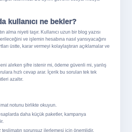
a kullanıcı ne bekler?
 alma niyeti taşır. Kullanıcı uzun bir blog yazısı
rileceğini ve işlemin hesabına nasıl yansıyacağını
arı üstte, karar vermeyi kolaylaştıran açıklamalar ve
ni alırken şifre istenir mi, ödeme güvenli mi, yanlış
rulara hızlı cevap arar. İçerik bu soruları tek tek
eri azaltır.
limat notunu birlikte okuyun.
saplarda daha küçük paketler, kampanya
r.
teslimatın sorunsuz ilerlemesi için önemlidir.