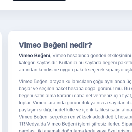
Vimeo Beğeni nedir?
Vimeo Beğeni
, Vimeo hesabında gönderi etkileşimini ar
kategori sayfasıdır. Kullanıcı bu sayfada beğeni paketlerin
ardından kendisine uygun paketi seçerek sipariş oluştu
Vimeo Beğeni arayan kullanıcıların çoğu aynı anda üç ş
başlar ve seçilen paket hesaba doğal görünür mü. Bu sa
beğeni satın alma kararını daha net vermeniz için fiyat,
toplar. Vimeo tarafında görünürlük yalnızca sayıdan iba
paylaşım sıklığı, hedef kitle ve içerik kalitesi satın alı
Vimeo Beğeni seçerken en yüksek adedi değil, hesabın
TRMedya’da Vimeo Beğeni işlemi şifresiz ilerler. Sipari
parolası, iki aşamalı doğrulama kodu veya özel erişim