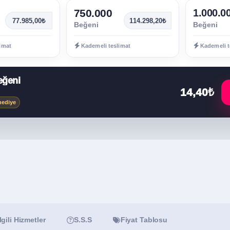
750.000
1.000.0
77.985,00₺
114.298,20₺
Beğeni
Beğeni
imat
Kademeli teslimat
Kademeli t
eğeni
14,40₺
hediye
İlgili Hizmetler
S.S.S
Fiyat Tablosu