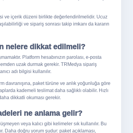
ve içerik düzeni birlikte değerlendirilmelidir. Ucuz
labilirliği ve sipariş sonrası takip imkanı da kararın
 nelere dikkat edilmeli?
aşmamaktır. Platform hesabınızın parolası, e-posta
işlemden uzak durmak gerekir. TRMedya sipariş
ıcı adı bilgisi kullanılır.
form davranışına, paket türüne ve anlık yoğunluğa göre
plarda kademeli teslimat daha sağlıklı olabilir. Hızlı
 daha dikkatli okuması gerekir.
deleri ne anlama gelir?
üşmeyen veya kalıcı gibi kelimeler sık kullanılır. Bu
ır. Daha doğru yorum şudur: paket açıklaması,