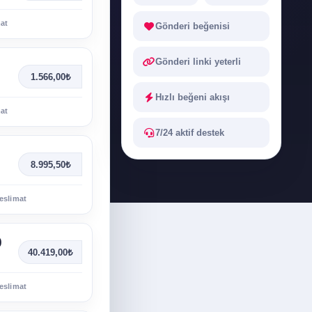
mat
Gönderi beğenisi
Gönderi linki yeterli
1.566,00₺
Hızlı beğeni akışı
mat
7/24 aktif destek
8.995,50₺
eslimat
0
40.419,00₺
eslimat