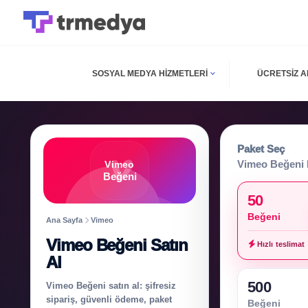
SOSYAL MEDYA HIZMETLERI
ÜCRETSIZ 
Paket Seç
Vimeo Beğeni 
Vimeo
Beğeni
50
Beğeni
Ana Sayfa
Vimeo
Vimeo Beğeni Satın
Hızlı teslimat
Al
500
Vimeo Beğeni satın al: şifresiz
sipariş, güvenli ödeme, paket
Beğeni