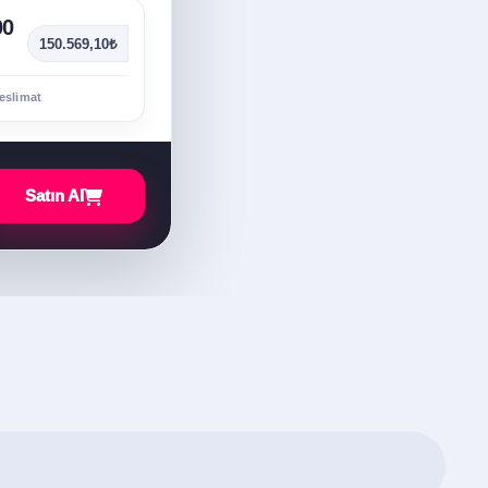
00
150.569,10₺
eslimat
Satın Al