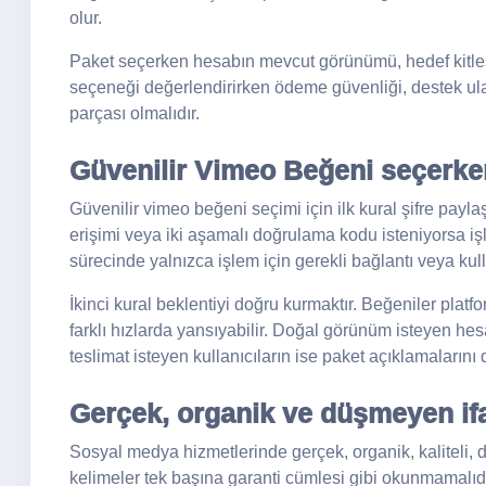
olur.
Paket seçerken hesabın mevcut görünümü, hedef kitlesi 
seçeneği değerlendirirken ödeme güvenliği, destek ulaşı
parçası olmalıdır.
Güvenilir Vimeo Beğeni seçerken
Güvenilir vimeo beğeni seçimi için ilk kural şifre payl
erişimi veya iki aşamalı doğrulama kodu isteniyorsa 
sürecinde yalnızca işlem için gerekli bağlantı veya kullan
İkinci kural beklentiyi doğru kurmaktır. Beğeniler plat
farklı hızlarda yansıyabilir. Doğal görünüm isteyen hesa
teslimat isteyen kullanıcıların ise paket açıklamalarını
Gerçek, organik ve düşmeyen ifa
Sosyal medya hizmetlerinde gerçek, organik, kaliteli, d
kelimeler tek başına garanti cümlesi gibi okunmamalıd