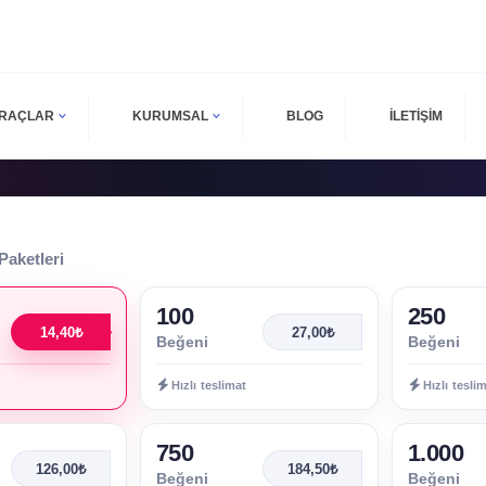
ARAÇLAR
KURUMSAL
BLOG
İLETİŞİM
Paketleri
100
250
14,40₺
27,00₺
Beğeni
Beğeni
Hızlı teslimat
Hızlı tesli
750
1.000
126,00₺
184,50₺
Beğeni
Beğeni