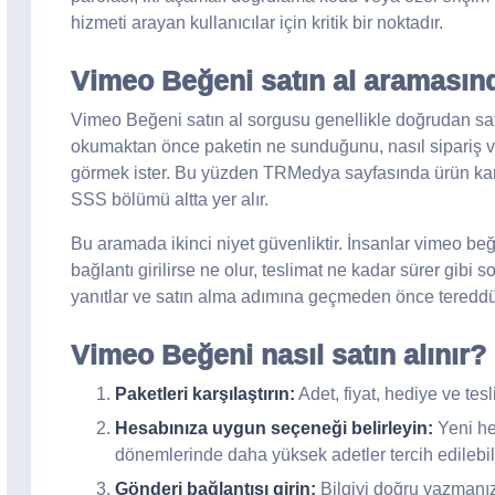
hizmeti arayan kullanıcılar için kritik bir noktadır.
Vimeo Beğeni satın al aramasınd
Vimeo Beğeni satın al sorgusu genellikle doğrudan satın
okumaktan önce paketin ne sunduğunu, nasıl sipariş ve
görmek ister. Bu yüzden TRMedya sayfasında ürün kartl
SSS bölümü altta yer alır.
Bu aramada ikinci niyet güvenliktir. İnsanlar vimeo beğe
bağlantı girilirse ne olur, teslimat ne kadar sürer gibi so
yanıtlar ve satın alma adımına geçmeden önce tereddütl
Vimeo Beğeni nasıl satın alınır?
Paketleri karşılaştırın:
Adet, fiyat, hediye ve tes
Hesabınıza uygun seçeneği belirleyin:
Yeni he
dönemlerinde daha yüksek adetler tercih edilebili
Gönderi bağlantısı girin:
Bilgiyi doğru yazmanız 