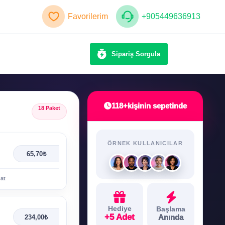
Favorilerim
+905449636913
Sipariş Sorgula
118+
kişinin sepetinde
18 Paket
ÖRNEK KULLANICILAR
65,70₺
mat
Hediye
Başlama
+5 Adet
Anında
234,00₺