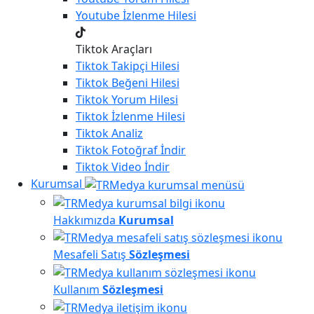
Youtube
İzlenme Hilesi
Tiktok Araçları
Tiktok
Takipçi Hilesi
Tiktok
Beğeni Hilesi
Tiktok
Yorum Hilesi
Tiktok
İzlenme Hilesi
Tiktok
Analiz
Tiktok
Fotoğraf İndir
Tiktok
Video İndir
Kurumsal
Hakkımızda
Kurumsal
Mesafeli Satış
Sözleşmesi
Kullanım
Sözleşmesi