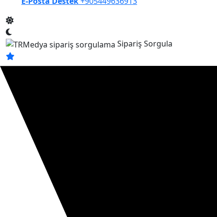
E-Posta Destek
+905449636913
Sipariş Sorgula