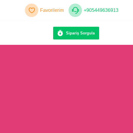
Favorilerim
+905449636913
Sipariş Sorgula