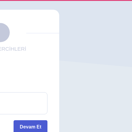
RCİHLERİ
Devam Et