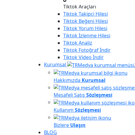
Tiktok Araçları
Tiktok
Takipçi Hilesi
Tiktok
Beğeni Hilesi
Tiktok
Yorum Hilesi
Tiktok
İzlenme Hilesi
Tiktok
Analiz
Tiktok
Fotoğraf İndir
Tiktok
Video İndir
Kurumsal
Hakkımızda
Kurumsal
Mesafeli Satış
Sözleşmesi
Kullanım
Sözleşmesi
Bizlere
Ulaşın
BLOG