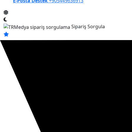
E-Posta Destek
+905449636913
Sipariş Sorgula