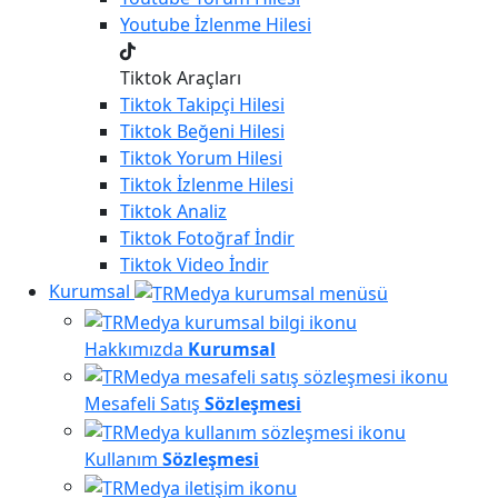
Youtube
İzlenme Hilesi
Tiktok Araçları
Tiktok
Takipçi Hilesi
Tiktok
Beğeni Hilesi
Tiktok
Yorum Hilesi
Tiktok
İzlenme Hilesi
Tiktok
Analiz
Tiktok
Fotoğraf İndir
Tiktok
Video İndir
Kurumsal
Hakkımızda
Kurumsal
Mesafeli Satış
Sözleşmesi
Kullanım
Sözleşmesi