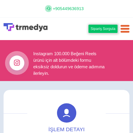
+905449636913
Sipariş Sorgula
Instagram 100.000 Beğeni Reels
ürünü için alt bölümdeki formu
eksiksiz doldurun ve ödeme adımına
ilerleyin.
İŞLEM DETAYI