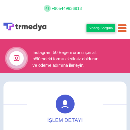
+905449636913
Sipariş Sorgula
Instagram 50 Beğeni ürünü için alt
bölümdeki formu eksiksiz doldurun
ve ödeme adımına ilerleyin.
İŞLEM DETAYI