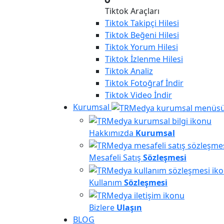
Tiktok Araçları
Tiktok
Takipçi Hilesi
Tiktok
Beğeni Hilesi
Tiktok
Yorum Hilesi
Tiktok
İzlenme Hilesi
Tiktok
Analiz
Tiktok
Fotoğraf İndir
Tiktok
Video İndir
Kurumsal
Hakkımızda
Kurumsal
Mesafeli Satış
Sözleşmesi
Kullanım
Sözleşmesi
Bizlere
Ulaşın
BLOG