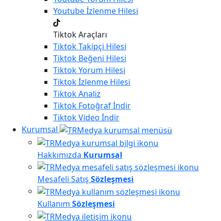
Youtube
İzlenme Hilesi
Tiktok Araçları
Tiktok
Takipçi Hilesi
Tiktok
Beğeni Hilesi
Tiktok
Yorum Hilesi
Tiktok
İzlenme Hilesi
Tiktok
Analiz
Tiktok
Fotoğraf İndir
Tiktok
Video İndir
Kurumsal
Hakkımızda
Kurumsal
Mesafeli Satış
Sözleşmesi
Kullanım
Sözleşmesi