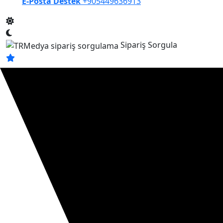
E-Posta Destek
+905449636913
Sipariş Sorgula