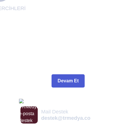
RCİHLERİ
Devam Et
Mail Destek
destek@trmedya.co