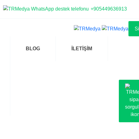
+905449636913
S
BLOG
İLETİŞİM