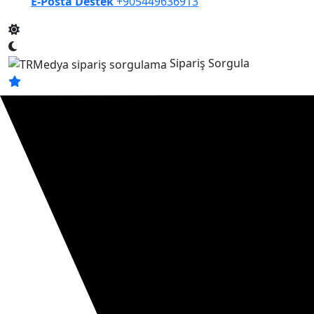
E-Posta Destek
+905449636913
Sipariş Sorgula