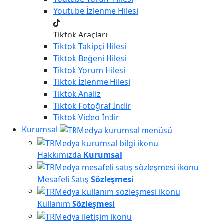
Youtube
İzlenme Hilesi
Tiktok Araçları
Tiktok
Takipçi Hilesi
Tiktok
Beğeni Hilesi
Tiktok
Yorum Hilesi
Tiktok
İzlenme Hilesi
Tiktok
Analiz
Tiktok
Fotoğraf İndir
Tiktok
Video İndir
Kurumsal
Hakkımızda
Kurumsal
Mesafeli Satış
Sözleşmesi
Kullanım
Sözleşmesi