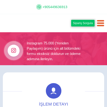
+905449636913
Sipariş Sorgula
Instagram 75.000 (Yeniden
Paylaşım) ürünü için alt bölümdeki
formu eksiksiz doldurun ve ödeme
adımına ilerleyin.
İŞLEM DETAYI