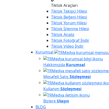
Tiktok Araçları
Tiktok
Takipçi Hilesi
Tiktok
Beğeni Hilesi
Tiktok
Yorum Hilesi
Tiktok
İzlenme Hilesi
Tiktok
Analiz
Tiktok
Fotoğraf İndir
Tiktok
Video İndir
Kurumsal
Hakkımızda
Kurumsal
Mesafeli Satış
Sözleşmesi
Kullanım
Sözleşmesi
Bizlere
Ulaşın
BLOG