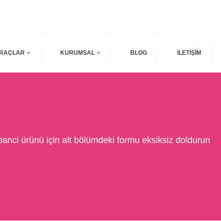
ARAÇLAR
KURUMSAL
BLOG
İLETİŞİM
nci ürünü için alt bölümdeki formu eksiksiz doldurun