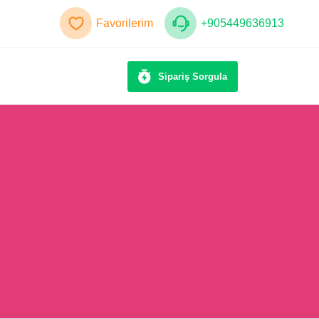
Favorilerim
+905449636913
Sipariş Sorgula