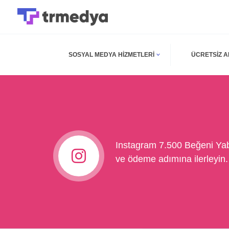
SOSYAL MEDYA HIZMETLERI
ÜCRETSIZ 
Instagram 7.500 Beğeni Yaba
ve ödeme adımına ilerleyin.