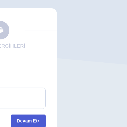
RCİHLERİ
Devam Et