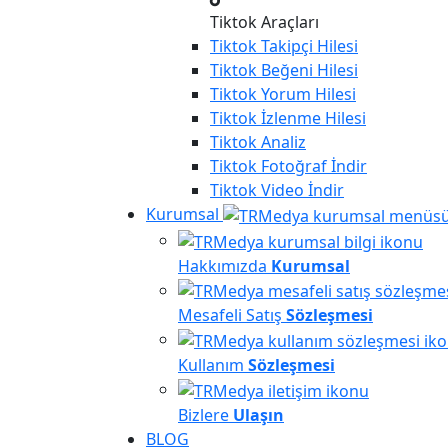
Tiktok Araçları
Tiktok
Takipçi Hilesi
Tiktok
Beğeni Hilesi
Tiktok
Yorum Hilesi
Tiktok
İzlenme Hilesi
Tiktok
Analiz
Tiktok
Fotoğraf İndir
Tiktok
Video İndir
Kurumsal
Hakkımızda
Kurumsal
Mesafeli Satış
Sözleşmesi
Kullanım
Sözleşmesi
Bizlere
Ulaşın
BLOG