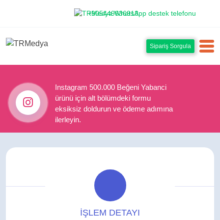
+905449636913
Sipariş Sorgula
Instagram 500.000 Beğeni Yabanci
ürünü için alt bölümdeki formu
eksiksiz doldurun ve ödeme adımına
ilerleyin.
İŞLEM DETAYI