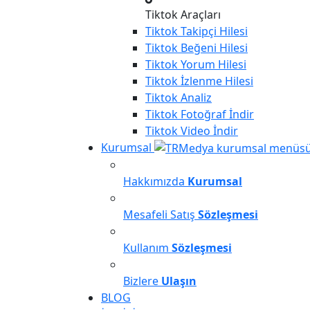
Tiktok Araçları
Tiktok
Takipçi Hilesi
Tiktok
Beğeni Hilesi
Tiktok
Yorum Hilesi
Tiktok
İzlenme Hilesi
Tiktok
Analiz
Tiktok
Fotoğraf İndir
Tiktok
Video İndir
Kurumsal
Hakkımızda
Kurumsal
Mesafeli Satış
Sözleşmesi
Kullanım
Sözleşmesi
Bizlere
Ulaşın
BLOG