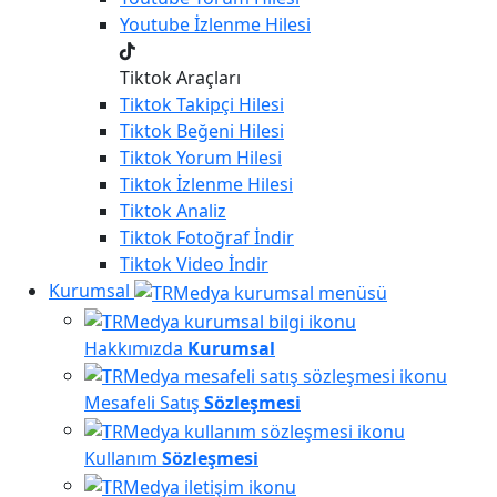
Youtube
İzlenme Hilesi
Tiktok Araçları
Tiktok
Takipçi Hilesi
Tiktok
Beğeni Hilesi
Tiktok
Yorum Hilesi
Tiktok
İzlenme Hilesi
Tiktok
Analiz
Tiktok
Fotoğraf İndir
Tiktok
Video İndir
Kurumsal
Hakkımızda
Kurumsal
Mesafeli Satış
Sözleşmesi
Kullanım
Sözleşmesi