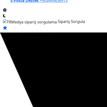
E-Posta Destek
+905449636913
Sipariş Sorgula