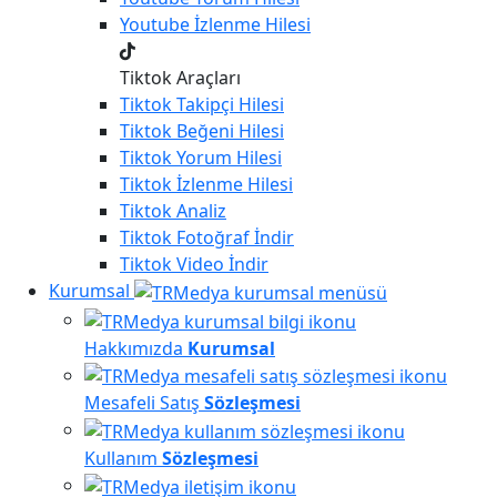
Youtube
İzlenme Hilesi
Tiktok Araçları
Tiktok
Takipçi Hilesi
Tiktok
Beğeni Hilesi
Tiktok
Yorum Hilesi
Tiktok
İzlenme Hilesi
Tiktok
Analiz
Tiktok
Fotoğraf İndir
Tiktok
Video İndir
Kurumsal
Hakkımızda
Kurumsal
Mesafeli Satış
Sözleşmesi
Kullanım
Sözleşmesi