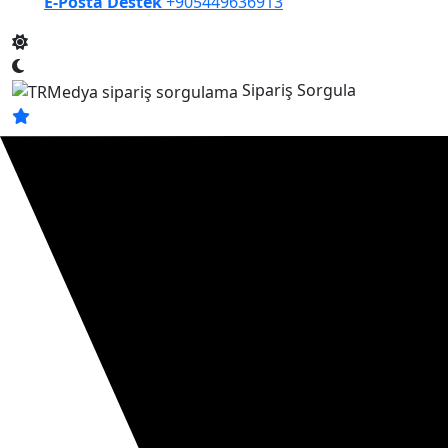
E-Posta Destek
+905449636913
Sipariş Sorgula