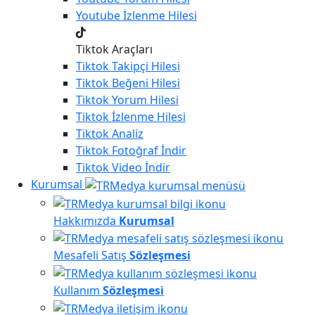
Youtube
İzlenme Hilesi
Tiktok Araçları
Tiktok
Takipçi Hilesi
Tiktok
Beğeni Hilesi
Tiktok
Yorum Hilesi
Tiktok
İzlenme Hilesi
Tiktok
Analiz
Tiktok
Fotoğraf İndir
Tiktok
Video İndir
Kurumsal
Hakkımızda
Kurumsal
Mesafeli Satış
Sözleşmesi
Kullanım
Sözleşmesi