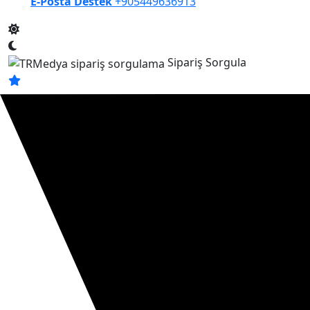
E-Posta Destek
+905449636913
Sipariş Sorgula