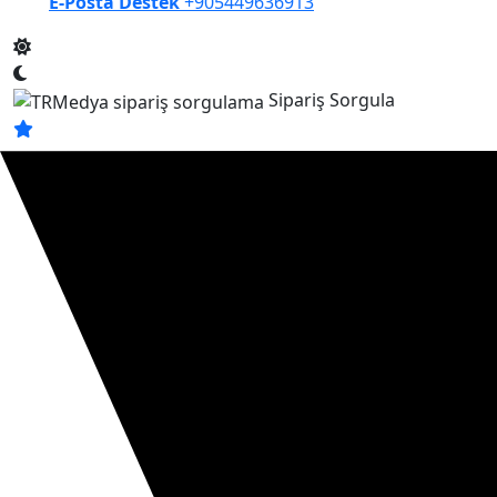
E-Posta Destek
+905449636913
Sipariş Sorgula