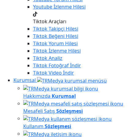
Youtube
İzlenme Hilesi
Tiktok Araçları
Tiktok
Takipçi Hilesi
Tiktok
Beğeni Hilesi
Tiktok
Yorum Hilesi
Tiktok
İzlenme Hilesi
Tiktok
Analiz
Tiktok
Fotoğraf İndir
Tiktok
Video İndir
Kurumsal
Hakkımızda
Kurumsal
Mesafeli Satış
Sözleşmesi
Kullanım
Sözleşmesi