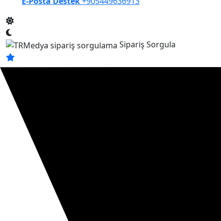
E-Posta Destek
+905449636913
Sipariş Sorgula