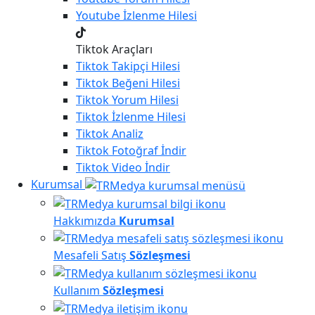
Youtube
İzlenme Hilesi
Tiktok Araçları
Tiktok
Takipçi Hilesi
Tiktok
Beğeni Hilesi
Tiktok
Yorum Hilesi
Tiktok
İzlenme Hilesi
Tiktok
Analiz
Tiktok
Fotoğraf İndir
Tiktok
Video İndir
Kurumsal
Hakkımızda
Kurumsal
Mesafeli Satış
Sözleşmesi
Kullanım
Sözleşmesi