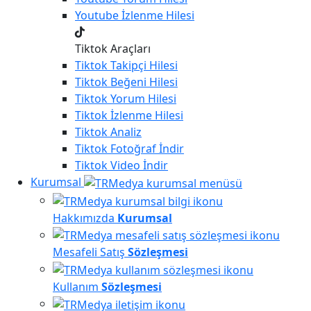
Youtube
İzlenme Hilesi
Tiktok Araçları
Tiktok
Takipçi Hilesi
Tiktok
Beğeni Hilesi
Tiktok
Yorum Hilesi
Tiktok
İzlenme Hilesi
Tiktok
Analiz
Tiktok
Fotoğraf İndir
Tiktok
Video İndir
Kurumsal
Hakkımızda
Kurumsal
Mesafeli Satış
Sözleşmesi
Kullanım
Sözleşmesi