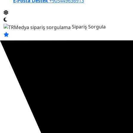
E-Posta Destek
+905449636913
Sipariş Sorgula