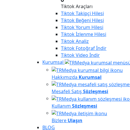
Tiktok Araçları
Tiktok
Takipçi Hilesi
Tiktok
Beğeni Hilesi
Tiktok
Yorum Hilesi
Tiktok
İzlenme Hilesi
Tiktok
Analiz
Tiktok
Fotoğraf İndir
Tiktok
Video İndir
Kurumsal
Hakkımızda
Kurumsal
Mesafeli Satış
Sözleşmesi
Kullanım
Sözleşmesi
Bizlere
Ulaşın
BLOG