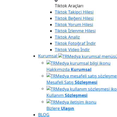
Tiktok Araçları
Tiktok
Takipçi Hilesi
Tiktok
Beğeni Hilesi
Tiktok
Yorum Hilesi
Tiktok
İzlenme Hilesi
Tiktok
Analiz
Tiktok
Fotoğraf İndir
Tiktok
Video İndir
Kurumsal
Hakkımızda
Kurumsal
Mesafeli Satış
Sözleşmesi
Kullanım
Sözleşmesi
Bizlere
Ulaşın
BLOG