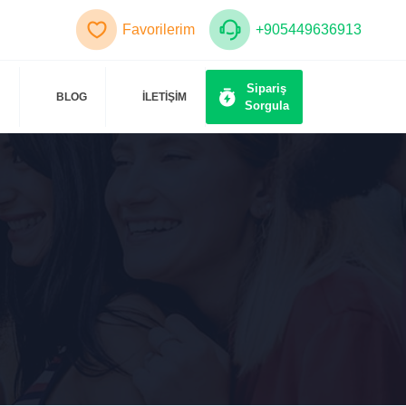
Favorilerim
+905449636913
Sipariş
BLOG
İLETİŞİM
Sorgula