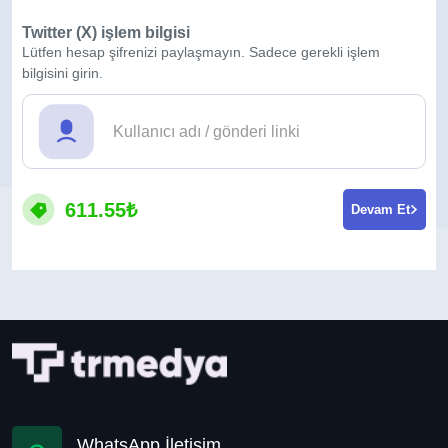
Twitter (X) işlem bilgisi
Lütfen hesap şifrenizi paylaşmayın. Sadece gerekli işlem
bilgisini girin.
611.55₺
Devam Et
WhatsApp İletişim