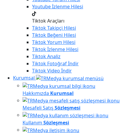
Youtube
İzlenme Hilesi
Tiktok Araçları
Tiktok
Takipçi Hilesi
Tiktok
Beğeni Hilesi
Tiktok
Yorum Hilesi
Tiktok
İzlenme Hilesi
Tiktok
Analiz
Tiktok
Fotoğraf İndir
Tiktok
Video İndir
Kurumsal
Hakkımızda
Kurumsal
Mesafeli Satış
Sözleşmesi
Kullanım
Sözleşmesi