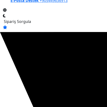
E-Posta Destek
+905449636913
Sipariş Sorgula