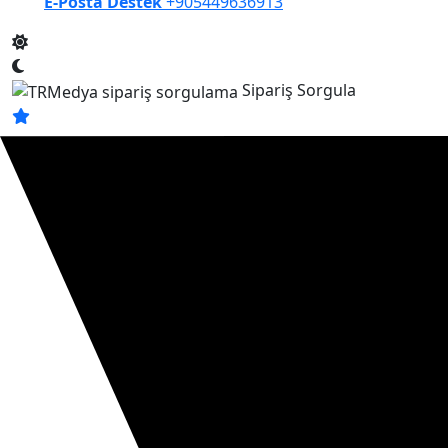
E-Posta Destek
+905449636913
Sipariş Sorgula