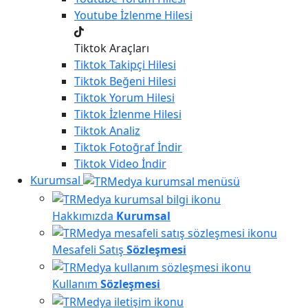
Youtube
İzlenme Hilesi
Tiktok Araçları
Tiktok
Takipçi Hilesi
Tiktok
Beğeni Hilesi
Tiktok
Yorum Hilesi
Tiktok
İzlenme Hilesi
Tiktok
Analiz
Tiktok
Fotoğraf İndir
Tiktok
Video İndir
Kurumsal
Hakkımızda
Kurumsal
Mesafeli Satış
Sözleşmesi
Kullanım
Sözleşmesi