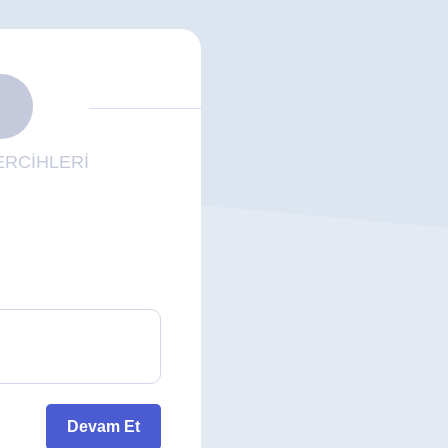
RCİHLERİ
Devam Et