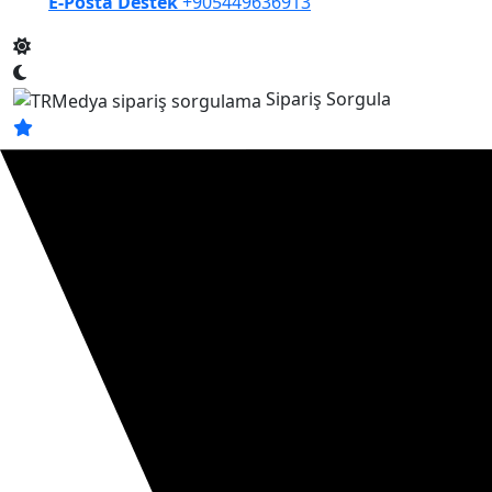
E-Posta Destek
+905449636913
Sipariş Sorgula