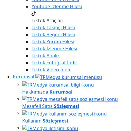
Youtube
İzlenme Hilesi
Tiktok Araçları
Tiktok
Takipçi Hilesi
Tiktok
Beğeni Hilesi
Tiktok
Yorum Hilesi
Tiktok
İzlenme Hilesi
Tiktok
Analiz
Tiktok
Fotoğraf İndir
Tiktok
Video İndir
Kurumsal
Hakkımızda
Kurumsal
Mesafeli Satış
Sözleşmesi
Kullanım
Sözleşmesi