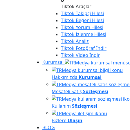
Tiktok Araçları
Tiktok
Takipçi Hilesi
Tiktok
Beğeni Hilesi
Tiktok
Yorum Hilesi
Tiktok
İzlenme Hilesi
Tiktok
Analiz
Tiktok
Fotoğraf İndir
Tiktok
Video İndir
Kurumsal
Hakkımızda
Kurumsal
Mesafeli Satış
Sözleşmesi
Kullanım
Sözleşmesi
Bizlere
Ulaşın
BLOG