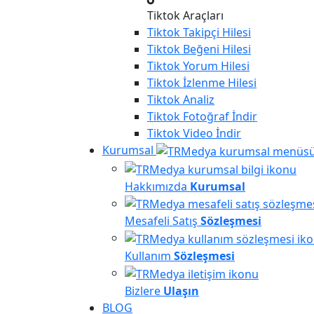
Tiktok Araçları
Tiktok
Takipçi Hilesi
Tiktok
Beğeni Hilesi
Tiktok
Yorum Hilesi
Tiktok
İzlenme Hilesi
Tiktok
Analiz
Tiktok
Fotoğraf İndir
Tiktok
Video İndir
Kurumsal
Hakkımızda
Kurumsal
Mesafeli Satış
Sözleşmesi
Kullanım
Sözleşmesi
Bizlere
Ulaşın
BLOG