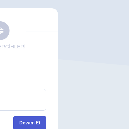
RCİHLERİ
Devam Et