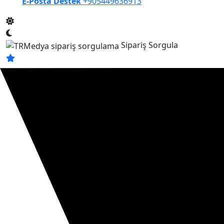
E-Posta Destek
+905449636913
Sipariş Sorgula