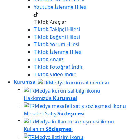
Youtube
İzlenme Hilesi
Tiktok Araçları
Tiktok
Takipçi Hilesi
Tiktok
Beğeni Hilesi
Tiktok
Yorum Hilesi
Tiktok
İzlenme Hilesi
Tiktok
Analiz
Tiktok
Fotoğraf İndir
Tiktok
Video İndir
Kurumsal
Hakkımızda
Kurumsal
Mesafeli Satış
Sözleşmesi
Kullanım
Sözleşmesi