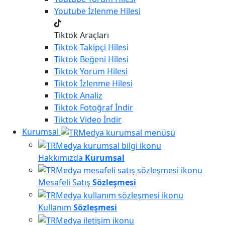
Youtube
İzlenme Hilesi
Tiktok Araçları
Tiktok
Takipçi Hilesi
Tiktok
Beğeni Hilesi
Tiktok
Yorum Hilesi
Tiktok
İzlenme Hilesi
Tiktok
Analiz
Tiktok
Fotoğraf İndir
Tiktok
Video İndir
Kurumsal
Hakkımızda
Kurumsal
Mesafeli Satış
Sözleşmesi
Kullanım
Sözleşmesi