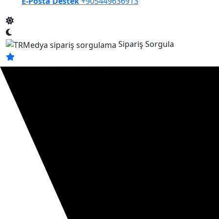
E-Posta Destek
+905449636913
Sipariş Sorgula