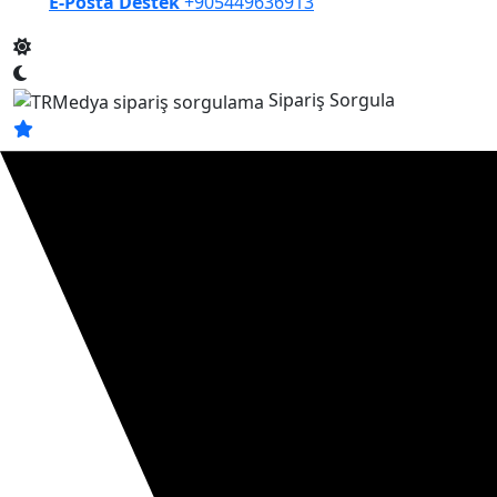
E-Posta Destek
+905449636913
Sipariş Sorgula