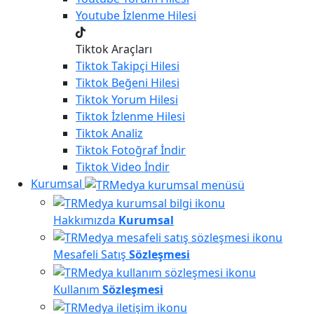
Youtube
İzlenme Hilesi
Tiktok Araçları
Tiktok
Takipçi Hilesi
Tiktok
Beğeni Hilesi
Tiktok
Yorum Hilesi
Tiktok
İzlenme Hilesi
Tiktok
Analiz
Tiktok
Fotoğraf İndir
Tiktok
Video İndir
Kurumsal
Hakkımızda
Kurumsal
Mesafeli Satış
Sözleşmesi
Kullanım
Sözleşmesi