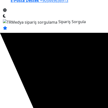
E-Posta Destek
+905449636913
Sipariş Sorgula