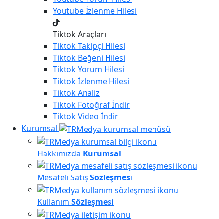
Youtube
İzlenme Hilesi
Tiktok Araçları
Tiktok
Takipçi Hilesi
Tiktok
Beğeni Hilesi
Tiktok
Yorum Hilesi
Tiktok
İzlenme Hilesi
Tiktok
Analiz
Tiktok
Fotoğraf İndir
Tiktok
Video İndir
Kurumsal
Hakkımızda
Kurumsal
Mesafeli Satış
Sözleşmesi
Kullanım
Sözleşmesi