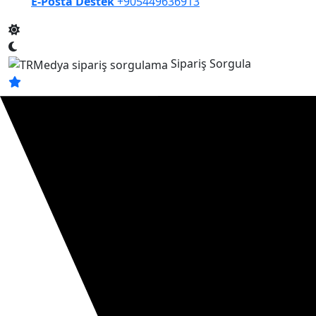
E-Posta Destek
+905449636913
Sipariş Sorgula