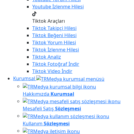
Youtube
İzlenme Hilesi
Tiktok Araçları
Tiktok
Takipçi Hilesi
Tiktok
Beğeni Hilesi
Tiktok
Yorum Hilesi
Tiktok
İzlenme Hilesi
Tiktok
Analiz
Tiktok
Fotoğraf İndir
Tiktok
Video İndir
Kurumsal
Hakkımızda
Kurumsal
Mesafeli Satış
Sözleşmesi
Kullanım
Sözleşmesi