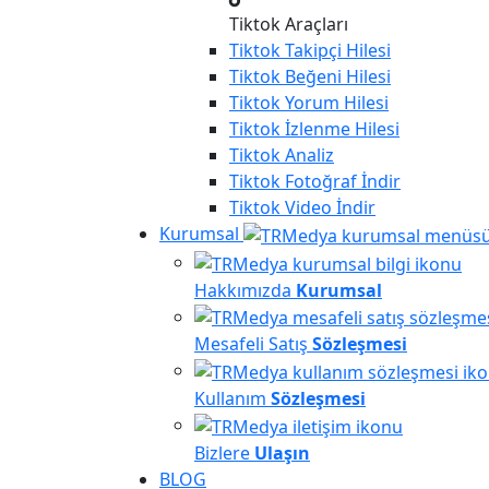
Tiktok Araçları
Tiktok
Takipçi Hilesi
Tiktok
Beğeni Hilesi
Tiktok
Yorum Hilesi
Tiktok
İzlenme Hilesi
Tiktok
Analiz
Tiktok
Fotoğraf İndir
Tiktok
Video İndir
Kurumsal
Hakkımızda
Kurumsal
Mesafeli Satış
Sözleşmesi
Kullanım
Sözleşmesi
Bizlere
Ulaşın
BLOG