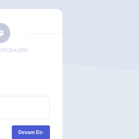
RCİHLERİ
Devam Et