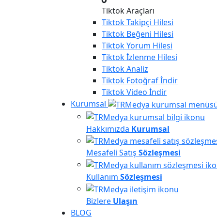
Tiktok Araçları
Tiktok
Takipçi Hilesi
Tiktok
Beğeni Hilesi
Tiktok
Yorum Hilesi
Tiktok
İzlenme Hilesi
Tiktok
Analiz
Tiktok
Fotoğraf İndir
Tiktok
Video İndir
Kurumsal
Hakkımızda
Kurumsal
Mesafeli Satış
Sözleşmesi
Kullanım
Sözleşmesi
Bizlere
Ulaşın
BLOG